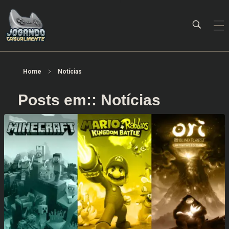
Jogando Casualmente
Conteúdo family friendly sobre games! Desde 2019 analisando jogos.
Home
Notícias
Posts em:: Notícias