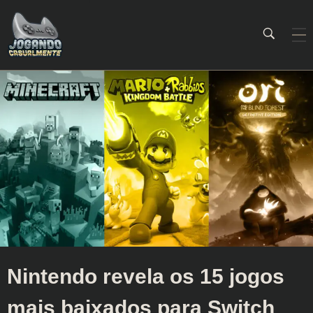
Jogando Casualmente
Conteúdo family friendly sobre games! Desde 2019 analisando jogos.
Nintendo revela os 15 jogos
mais baixados para Switch