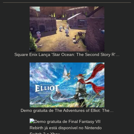
Square Enix Lança 'Star Ocean: The Second Story R'…
Demo gratuita de The Adventures of Elliot: The…