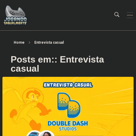
Jogando Casualmente
Conteúdo family friendly sobre games! Desde 2019 analisando jogos.
Home
Entrevista casual
Posts em:: Entrevista
casual