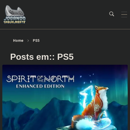
Jogando Casualmente
Conteúdo family friendly sobre games! Desde 2019 analisando jogos.
Home
PS5
Posts em:: PS5