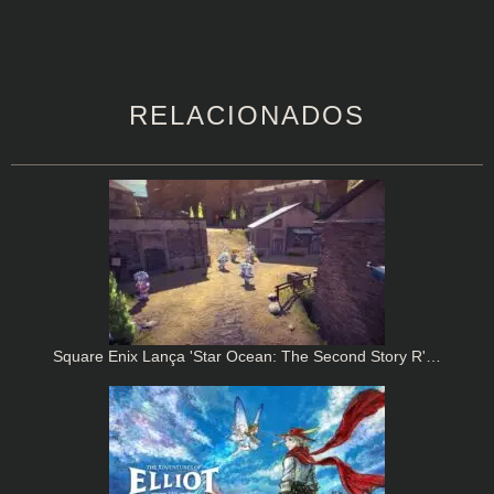
RELACIONADOS
Square Enix Lança 'Star Ocean: The Second Story R'…