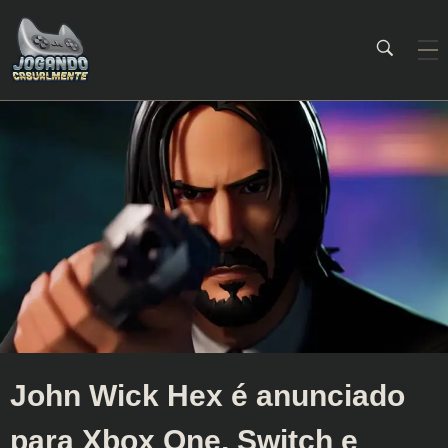
Jogando Casualmente
Conteúdo family friendly sobre games! Desde 2019 analisando jogos.
John Wick Hex é anunciado
para Xbox One, Switch e