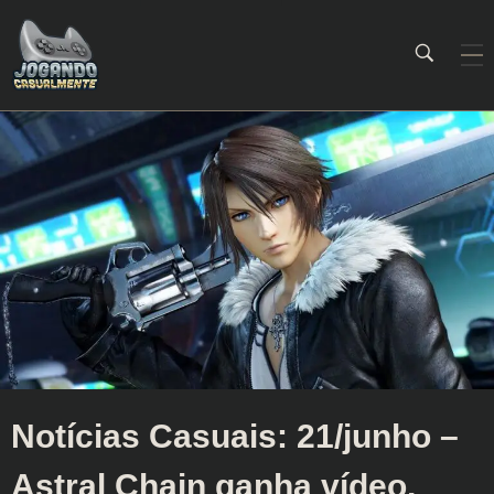
Jogando Casualmente
Conteúdo family friendly sobre games! Desde 2019 analisando jogos.
Notícias Casuais: 21/junho –
Astral Chain ganha vídeo,