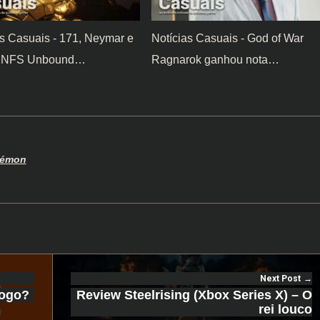
as Casuais - 171, Neymar e
Notícias Casuais - God of War
, NFS Unbound…
Ragnarok ganhou nota…
émon
Next Post
Jogo?
Review Steelrising (Xbox Series X) – O
rei louco