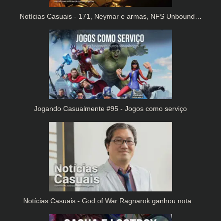
Notícias Casuais - 171, Neymar e armas, NFS Unbound…
Jogando Casualmente #95 - Jogos como serviço
Notícias Casuais - God of War Ragnarok ganhou nota…