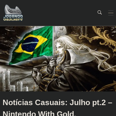
Jogando Casualmente
Conteúdo family friendly sobre games! Desde 2019 analisando jogos.
Notícias Casuais: Julho pt.2 –
Nintendo With Gold,