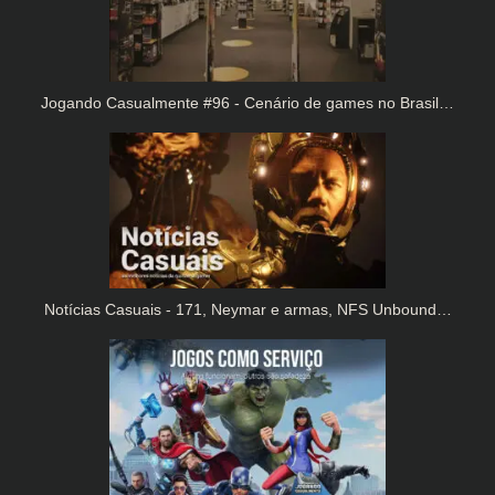
Jogando Casualmente #96 - Cenário de games no Brasil…
Notícias Casuais - 171, Neymar e armas, NFS Unbound…