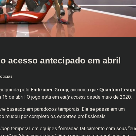
o acesso antecipado em abril
otícias
adquirida pelo
Embracer Group
, anunciou que
Quantum Leagu
 15 de abril. O jogo está em
early access
desde maio de 2020.
ine
baseado em paradoxos temporais. Ele se passa em um
mpo mudou por completo os esportes profissionais.
m
loop
temporal, em equipes formadas taticamente com seus “eu
ra um” ou “dois contra dois”. Essa mecânica temporal adiciona