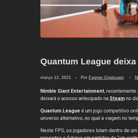
Quantum League deixa 
março 12, 2021
Por
Fagner Cristovam
N
Nimble Giant Entertainment
, recentemente 
deixará o acesso antecipado na
Steam
no dia
Quantum League
é um jogo competitivo
onl
universo alternativo, no qual a viagem no te
Neste FPS, os jogadores lutam dentro de u
passados ​​e futuros em partidas de “um cont