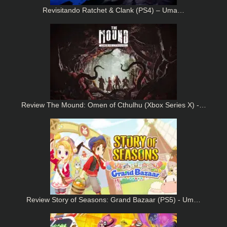
Revisitando Ratchet & Clank (PS4) – Uma…
Review The Mound: Omen of Cthulhu (Xbox Series X) -…
Review Story of Seasons: Grand Bazaar (PS5) - Um…