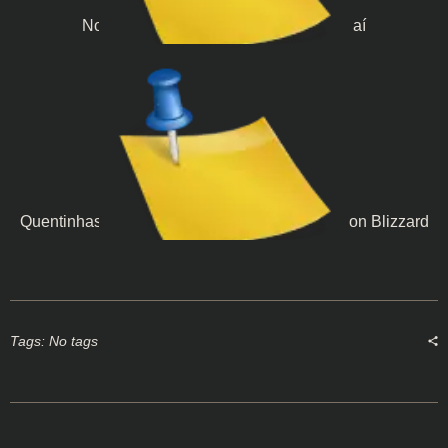
Notícias Casuais - A E3 2021 tá vindo aí
Quentinhas casuais - Microsoft compra Activision Blizzard
Tags: No tags