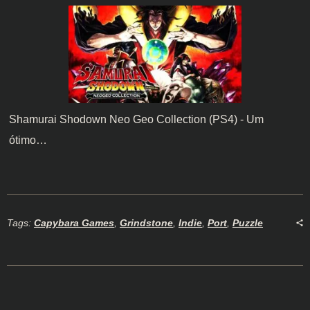
Shamurai Shodown Neo Geo Collection (PS4) - Um
ótimo…
Tags:
Capybara Games
,
Grindstone
,
Indie
,
Port
,
Puzzle