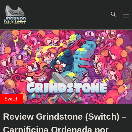
Jogando Casualmente
Conteúdo family friendly sobre games! Desde 2019 analisando jogos.
Review Grindstone (Switch) –
Carnificina Ordenada por