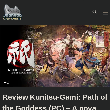
Jogando Casualmente
Conteúdo family friendly sobre games! Desde 2019 analisando jogos.
Review Kunitsu-Gami: Path of
the Goddess (PC) – A nova