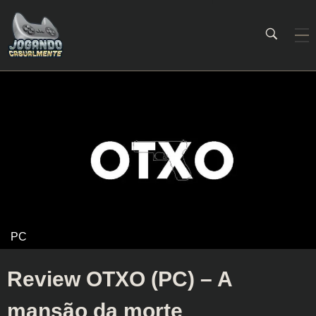
Jogando Casualmente
Conteúdo family friendly sobre games! Desde 2019 analisando jogos.
Review OTXO (PC) – A
mansão da morte