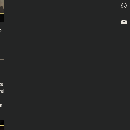
o
ta
ral
am