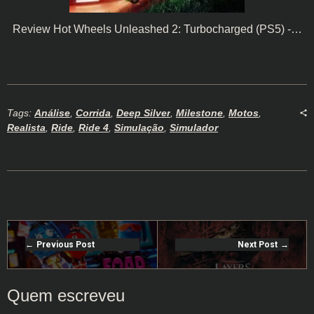
Review Hot Wheels Unleashed 2: Turbocharged (PS5) -…
Tags:
Análise
,
Corrida
,
Deep Silver
,
Milestone
,
Motos
,
Realista
,
Ride
,
Ride 4
,
Simulação
,
Simulador
Previous Post
Next Post