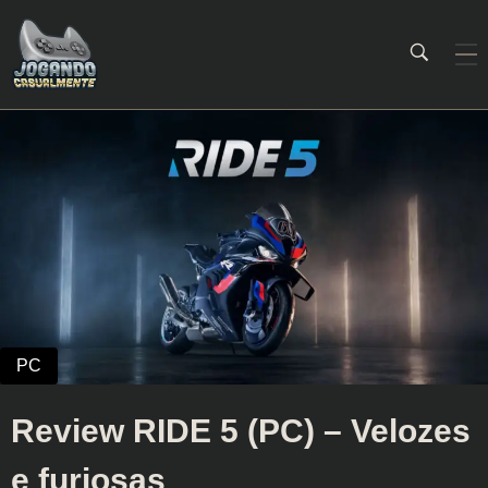
Jogando Casualmente
Conteúdo family friendly sobre games! Desde 2019 analisando jogos.
Review RIDE 5 (PC) – Velozes
e furiosas