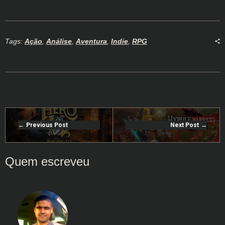
Tags:
Ação
,
Análise
,
Aventura
,
Indie
,
RPG
Previous Post
Next Post