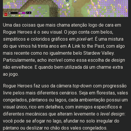
Uma das coisas que mais chama atenção logo de cara em
Rogue Heroes é o seu visual. O jogo conta com belos,
simpáticos e coloridos gráficos em
pixel-art
. É uma mistura
do que vimos há trinta anos em A Link to the Past, com algo
mais recente como no igualmente belo Stardew Valley.
Particularmente, acho incrível como essa escolha de
design
não envelhece. E quando bem utilizada dá um charme extra
ao jogo.
Rogue Heroes faz uso da câmera
top-down
com progressão
livre pelos mais diferentes cenários. Seja em florestas, vales
congelados, pântanos ou lagos, cada ambientação possui um
visual único, rico em detalhes, com inimigos específicos e
diferentes mecânicas que alteram levemente o
level design
:
você pode se afogar no lago, afundar no solo irregular do
pântano ou deslizar no chão dos vales congelados.