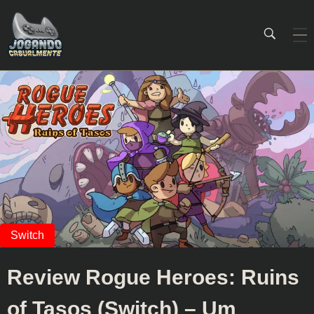
Jogando Casualmente
Conteúdo family friendly sobre games! Desde 2019 analisando jogos.
Review Rogue Heroes: Ruins
of Tasos (Switch) – Um