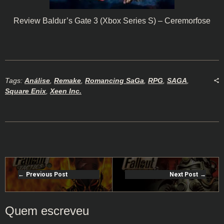
Review Baldur’s Gate 3 (Xbox Series S) – Ceremorfose
Tags:
Análise
,
Remake
,
Romancing SaGa
,
RPG
,
SAGA
,
Square Enix
,
Xeen Inc.
Previous Post
Next Post