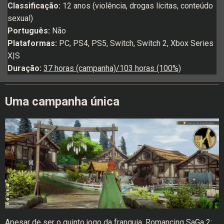
Classificação:
12 anos (violência, drogas lícitas, conteúdo
sexual)
Português:
Não
Plataformas:
PC, PS4, PS5, Switch, Switch 2, Xbox Series
X|S
Duração:
37 horas (campanha)/103 horas (100%)
Uma campanha única
Apesar de ser o quinto jogo da franquia, Romancing SaGa 2: