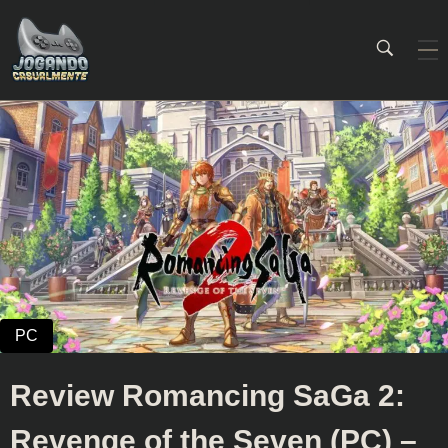
Jogando Casualmente
Conteúdo family friendly sobre games! Desde 2019 analisando jogos.
Review Romancing SaGa 2:
Revenge of the Seven (PC) –