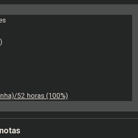
es
)
nha)/52 horas (100%)
 notas