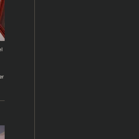
el
er