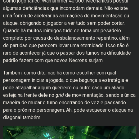
Como jogo tático, Warhammer 40.000: Mechanicus possui
algumas deficiências que incomodam demais. Não existe
uma forma de acelerar as animações de movimentação ou
ataque, obrigando o jogador a ver tudo sem poder cortar.
Quando há muitos inimigos tudo se torna um pesadelo
completo por causa do desbalanceamento repentino, além
de partidas que parecem levar uma eternidade. Isso não é
raro de acontecer já que o passar dos turnos na dificuldade
padrão fazem com que novos Necrons surjam.
Também, como dito, não há como escolher com qual
personagem iniciar a jogada, o que bagunça a estratégia e
pode atrapalhar algum guerreiro ou outro caso um aliado
esteja na frente dele no
grid
de movimentação, sendo a única
maneira de mudar o turno encerrando de vez e passando
para o próximo personagem. Ah, pode esquecer o ataque na
diagonal também.