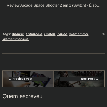
Review Arcade Space Shooter 2 em 1 (Switch) - É só…
Tags:
Análise
,
Estratégia
,
Switch
,
Tático
,
Warhammer
,
Warhammer 40K
Previous Post
Next Post