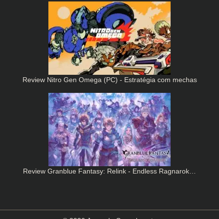
Review Nitro Gen Omega (PC) - Estratégia com mechas
Review Granblue Fantasy: Relink - Endless Ragnarok…