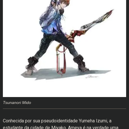
Tsunanori Mido
Conhecida por sua pseudoidentidade Yumeha Izumi, a
estudante da cidade de Miyako, Ameya é na verdade uma