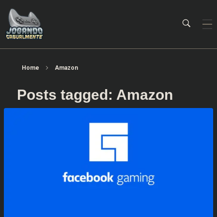
Jogando Casualmente
Conteúdo family friendly sobre games! Desde 2019 analisando jogos.
Home
Amazon
Posts tagged: Amazon