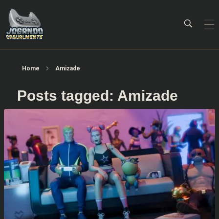
Jogando Casualmente
Conteúdo family friendly sobre games! Desde 2019 analisando jogos.
Home
Amizade
Posts tagged: Amizade