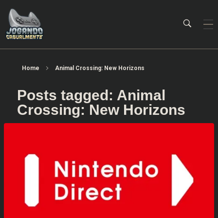
Jogando Casualmente
Conteúdo family friendly sobre games! Desde 2019 analisando jogos.
Home
Animal Crossing: New Horizons
Posts tagged: Animal
Crossing: New Horizons