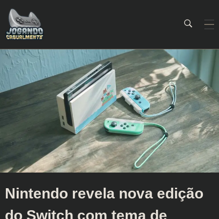
Jogando Casualmente
Conteúdo family friendly sobre games! Desde 2019 analisando jogos.
Nintendo revela nova edição
do Switch com tema de