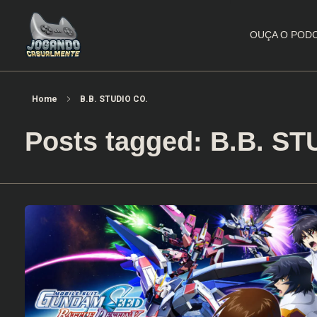
OUÇA O POD
Jogando Casualmente
Conteúdo family friendly sobre games! Desde 2019 analisando jogos.
Home
B.B. STUDIO CO.
Posts tagged: B.B. S