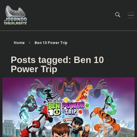
Jogando Casualmente
Conteúdo family friendly sobre games! Desde 2019 analisando jogos.
Home
Ben 10 Power Trip
Posts tagged: Ben 10
Power Trip