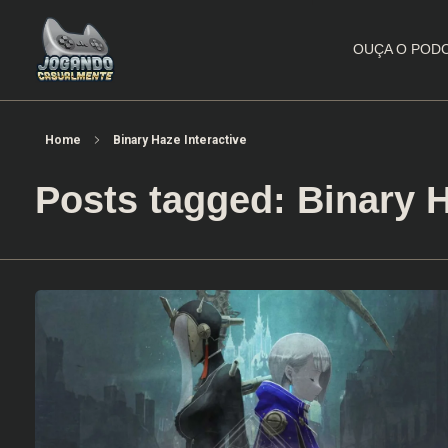
OUÇA O POD
Jogando Casualmente
Conteúdo family friendly sobre games! Desde 2019 analisando jogos.
Home
Binary Haze Interactive
Posts tagged: Binary H