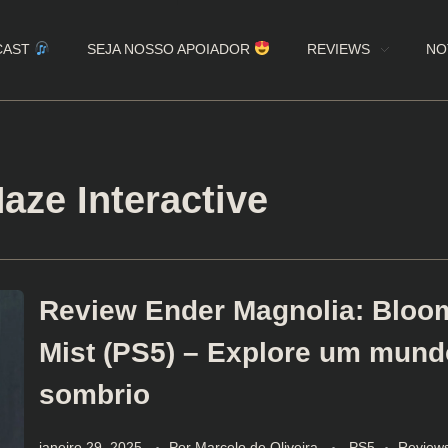
CAST
SEJA NOSSO APOIADOR
REVIEWS
NO
aze Interactive
Review Ender Magnolia: Bloom
Mist (PS5) – Explore um mund
sombrio
janeiro 29, 2025
Por
Marcelo de Oliveira
PS5
Review