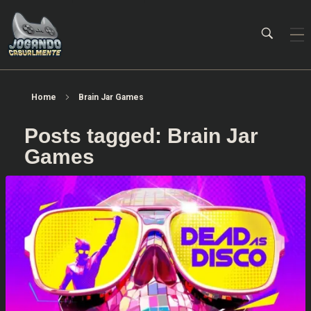
Jogando Casualmente
Conteúdo family friendly sobre games! Desde 2019 analisando jogos.
Home
Brain Jar Games
Posts tagged: Brain Jar
Games