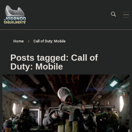
Jogando Casualmente
Conteúdo family friendly sobre games! Desde 2019 analisando jogos.
Home
Call of Duty: Mobile
Posts tagged: Call of
Duty: Mobile