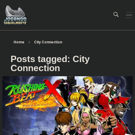
Jogando Casualmente
Conteúdo family friendly sobre games! Desde 2019 analisando jogos.
Home
City Connection
Posts tagged: City
Connection