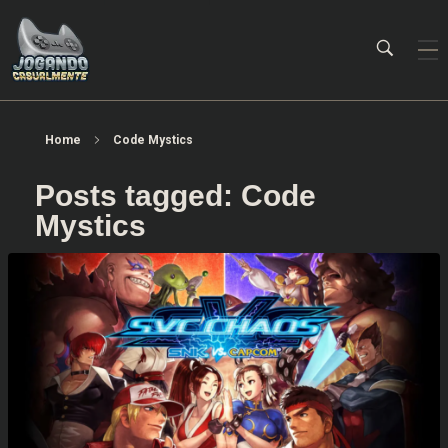
Jogando Casualmente
Conteúdo family friendly sobre games! Desde 2019 analisando jogos.
Home
Code Mystics
Posts tagged: Code
Mystics