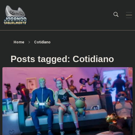
Jogando Casualmente
Conteúdo family friendly sobre games! Desde 2019 analisando jogos.
Home
Cotidiano
Posts tagged: Cotidiano