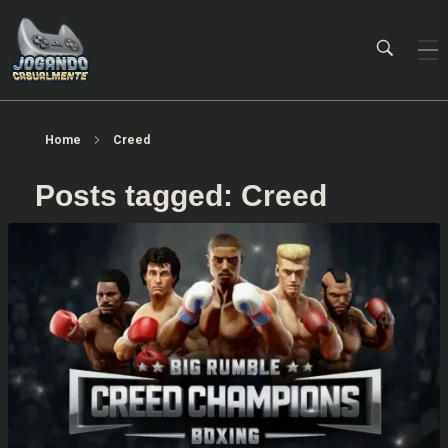
Jogando Casualmente
Conteúdo family friendly sobre games! Desde 2019 analisando jogos.
Home
Creed
Posts tagged: Creed