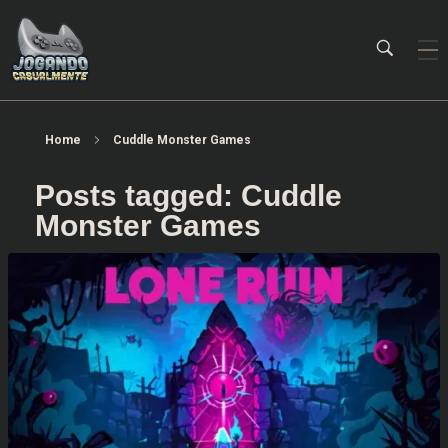
Jogando Casualmente
Conteúdo family friendly sobre games! Desde 2019 analisando jogos.
Home
Cuddle Monster Games
Posts tagged: Cuddle
Monster Games