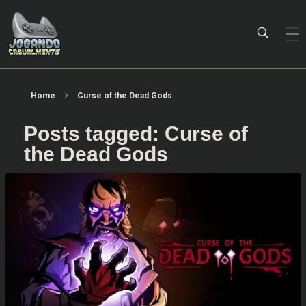
Jogando Casualmente
Conteúdo family friendly sobre games! Desde 2019 analisando jogos.
Home
Curse of the Dead Gods
Posts tagged: Curse of
the Dead Gods