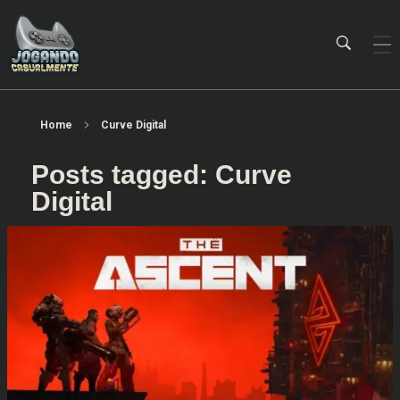
Jogando Casualmente
Conteúdo family friendly sobre games! Desde 2019 analisando jogos.
Home
Curve Digital
Posts tagged: Curve
Digital