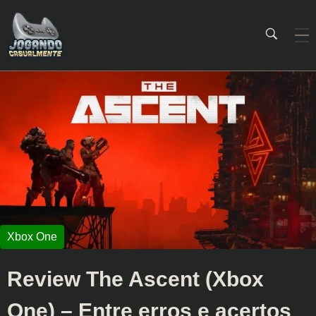
Jogando Casualmente
Conteúdo family friendly sobre games! Desde 2019 analisando jogos.
Review The Ascent (Xbox
One) – Entre erros e acertos