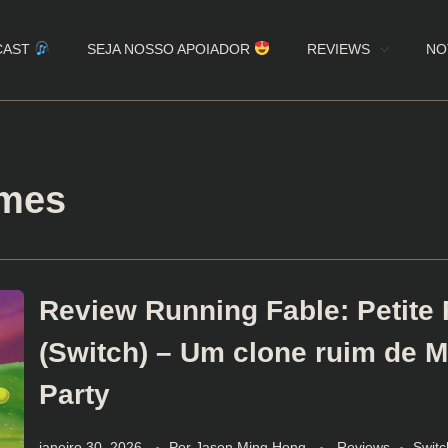
CAST
SEJA NOSSO APOIADOR
REVIEWS
NO
ames
Review Running Fable: Petite 
(Switch) – Um clone ruim de M
Party
janeiro 30, 2026
Por
Jason Ming Hong
Reviews
Switc