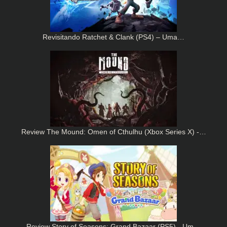
Revisitando Ratchet & Clank (PS4) – Uma…
Review The Mound: Omen of Cthulhu (Xbox Series X) -…
Review Story of Seasons: Grand Bazaar (PS5) - Um…