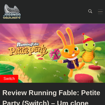
Jogando Casualmente
Conteúdo family friendly sobre games! Desde 2019 analisando jogos.
Review Running Fable: Petite
Party (Switch) – Um clone