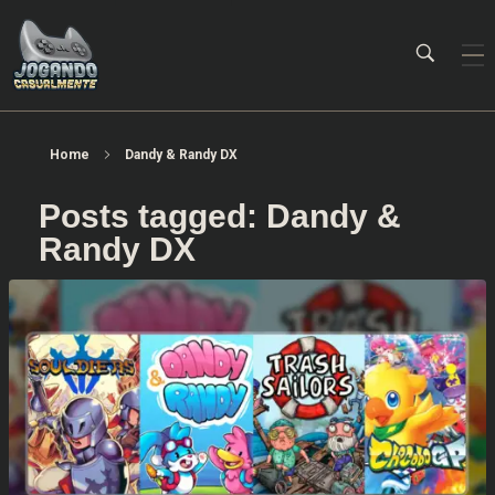
Jogando Casualmente
Conteúdo family friendly sobre games! Desde 2019 analisando jogos.
Home
Dandy & Randy DX
Posts tagged: Dandy &
Randy DX