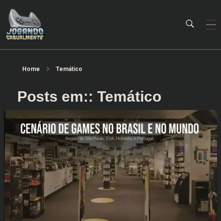
Jogando Casualmente
Conteúdo family friendly sobre games! Desde 2019 analisando jogos.
Home
Temático
Posts em:: Temático