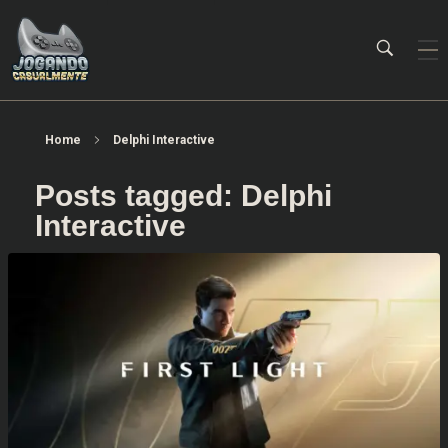
Jogando Casualmente
Conteúdo family friendly sobre games! Desde 2019 analisando jogos.
Home
Delphi Interactive
Posts tagged: Delphi
Interactive