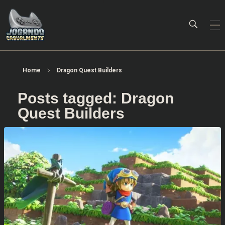
Jogando Casualmente
Conteúdo family friendly sobre games! Desde 2019 analisando jogos.
Home
Dragon Quest Builders
Posts tagged: Dragon
Quest Builders