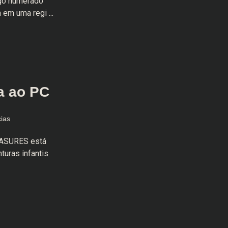
ogo numerado
 em uma regi ...
a ao PC
cias
ASURES está
uras infantis