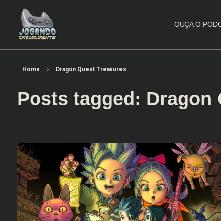
OUÇA O POD
Jogando Casualmente
Conteúdo family friendly sobre games! Desde 2019 analisando jogos.
Home
Dragon Quest Treasures
Posts tagged: Dragon 