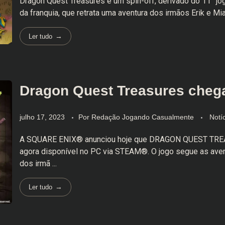
Dragon Quest Treasures é um spin-off, derivado do 11° j
da franquia, que retrata uma aventura dos irmãos Erik e Mia
Ler tudo
Dragon Quest Treasures cheg
julho 17, 2023
Por
Redação Jogando Casualmente
Notí
A SQUARE ENIX® anunciou hoje que DRAGON QUEST TRE
agora disponível no PC via STEAM®. O jogo segue as avent
dos irmã ...
Ler tudo