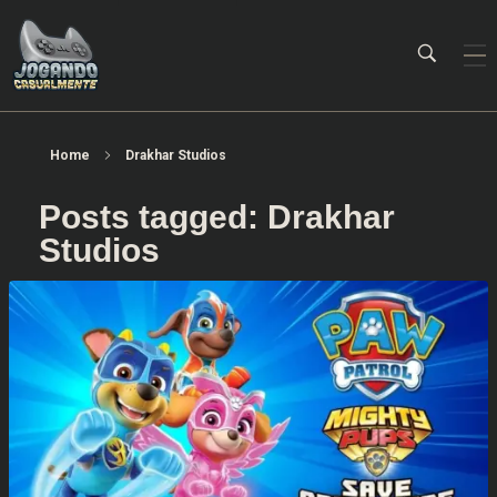
Jogando Casualmente
Conteúdo family friendly sobre games! Desde 2019 analisando jogos.
Home
Drakhar Studios
Posts tagged: Drakhar
Studios