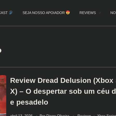
CAST
SEJA NOSSO APOIADOR
REVIEWS
NO
P
Review Dread Delusion (Xbox 
X) – O despertar sob um céu 
e pesadelo
abril 13, 2026
Por
Diego Oliveira
Reviews
Xbox Serie