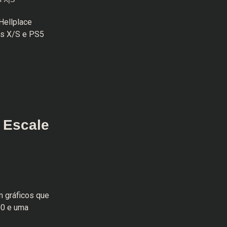
Hellplace
es X/S e PS5
 Escale
m gráficos que
00 e uma