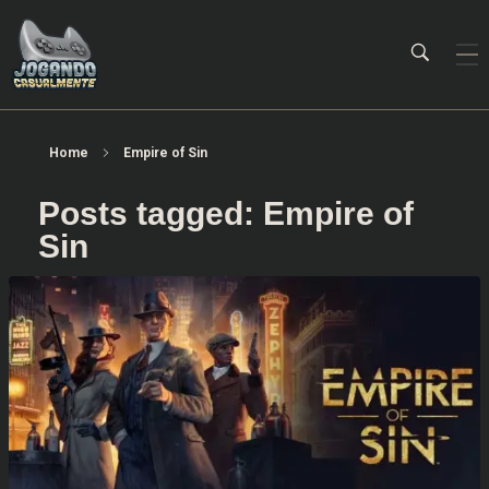
Jogando Casualmente
Conteúdo family friendly sobre games! Desde 2019 analisando jogos.
Home
Empire of Sin
Posts tagged: Empire of
Sin