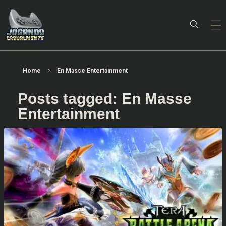
Jogando Casualmente
Conteúdo family friendly sobre games! Desde 2019 analisando jogos.
Home
En Masse Entertainment
Posts tagged: En Masse
Entertainment