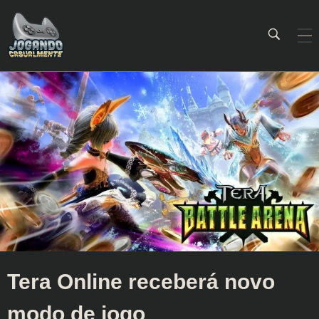
Jogando Casualmente
Conteúdo family friendly sobre games! Desde 2019 analisando jogos.
Tera Online receberá novo
modo de jogo